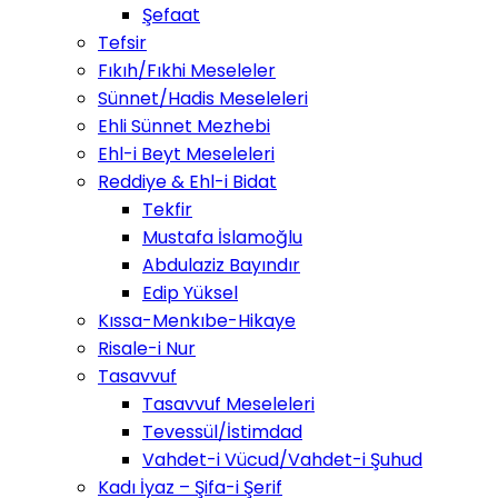
Şefaat
Tefsir
Fıkıh/Fıkhi Meseleler
Sünnet/Hadis Meseleleri
Ehli Sünnet Mezhebi
Ehl-i Beyt Meseleleri
Reddiye & Ehl-i Bidat
Tekfir
Mustafa İslamoğlu
Abdulaziz Bayındır
Edip Yüksel
Kıssa-Menkıbe-Hikaye
Risale-i Nur
Tasavvuf
Tasavvuf Meseleleri
Tevessül/İstimdad
Vahdet-i Vücud/Vahdet-i Şuhud
Kadı İyaz – Şifa-i Şerif