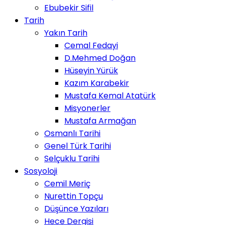
Ebubekir Sifil
Tarih
Yakın Tarih
Cemal Fedayi
D.Mehmed Doğan
Hüseyin Yürük
Kazım Karabekir
Mustafa Kemal Atatürk
Misyonerler
Mustafa Armağan
Osmanlı Tarihi
Genel Türk Tarihi
Selçuklu Tarihi
Sosyoloji
Cemil Meriç
Nurettin Topçu
Düşünce Yazıları
Hece Dergisi