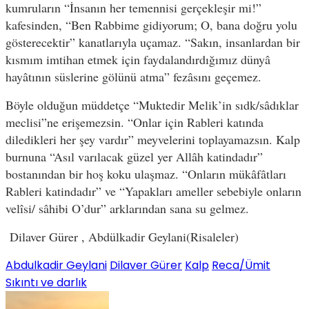
kumruların “İnsanın her temennisi gerçekleşir mi!”
kafesinden, “Ben Rabbime gidiyorum; O, bana doğru yolu
gösterecektir” kanatlarıyla uçamaz. “Sakın, insanlardan bir
kısmım imtihan etmek için faydalandırdığımız dünyâ
hayâtının süslerine gölünü atma” fezâsını geçemez.
Böyle olduğun müddetçe “Muktedir Melik’in sıdk/sâdıklar
meclisi”ne erişemezsin. “Onlar için Rableri katında
diledikleri her şey vardır” meyvelerini toplayamazsın. Kalp
burnuna “Asıl varılacak güzel yer Allâh katindadır”
bostanından bir hoş koku ulaşmaz. “Onların mükâfâtları
Rableri katindadır” ve “Yapakları ameller sebebiyle onların
velîsi/ sâhibi O’dur” arklarından sana su gelmez.
Dilaver Gürer , Abdülkadir Geylani(Risaleler)
Abdulkadir Geylani
Dilaver Gürer
Kalp
Reca/Ümit
Sıkıntı ve darlık