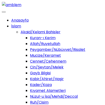
Anasayfa
İslam
Akaid/Kelami Bahisler
Kuran-ı Kerim
Allah/Ruyetullah
Peygamber/Nübüvvet/Risalet
Mucize/Keramet
Cennet/Cehennem
Cin/Şeytan/Melek
Gayb Bilgisi
Kabir/Ahiret/Haşir
Kader/Kaza
Kıyamet Alametleri
Nüzul-u İsa/Mehdi/Deccal
Ruh/Cisim