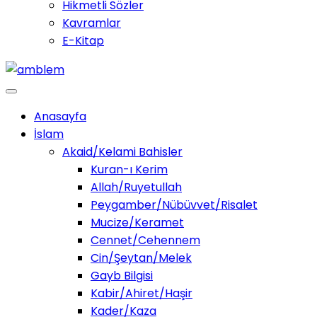
Hikmetli Sözler
Kavramlar
E-Kitap
Anasayfa
İslam
Akaid/Kelami Bahisler
Kuran-ı Kerim
Allah/Ruyetullah
Peygamber/Nübüvvet/Risalet
Mucize/Keramet
Cennet/Cehennem
Cin/Şeytan/Melek
Gayb Bilgisi
Kabir/Ahiret/Haşir
Kader/Kaza