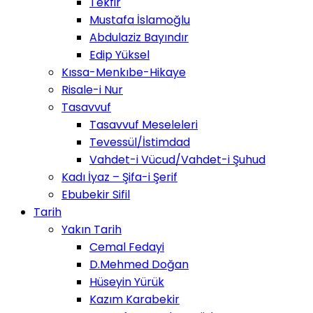
Tekfir
Mustafa İslamoğlu
Abdulaziz Bayındır
Edip Yüksel
Kıssa-Menkıbe-Hikaye
Risale-i Nur
Tasavvuf
Tasavvuf Meseleleri
Tevessül/İstimdad
Vahdet-i Vücud/Vahdet-i Şuhud
Kadı İyaz – Şifa-i Şerif
Ebubekir Sifil
Tarih
Yakın Tarih
Cemal Fedayi
D.Mehmed Doğan
Hüseyin Yürük
Kazım Karabekir