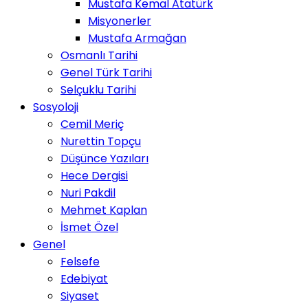
Mustafa Kemal Atatürk
Misyonerler
Mustafa Armağan
Osmanlı Tarihi
Genel Türk Tarihi
Selçuklu Tarihi
Sosyoloji
Cemil Meriç
Nurettin Topçu
Düşünce Yazıları
Hece Dergisi
Nuri Pakdil
Mehmet Kaplan
İsmet Özel
Genel
Felsefe
Edebiyat
Siyaset