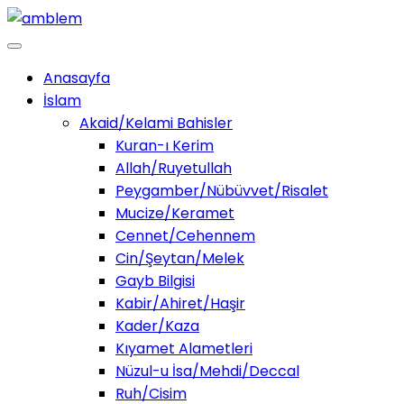
Anasayfa
İslam
Akaid/Kelami Bahisler
Kuran-ı Kerim
Allah/Ruyetullah
Peygamber/Nübüvvet/Risalet
Mucize/Keramet
Cennet/Cehennem
Cin/Şeytan/Melek
Gayb Bilgisi
Kabir/Ahiret/Haşir
Kader/Kaza
Kıyamet Alametleri
Nüzul-u İsa/Mehdi/Deccal
Ruh/Cisim