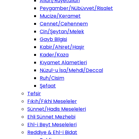
Allah/Ruyetullah
Peygamber/Nübüvvet/Risalet
Mucize/Keramet
Cennet/Cehennem
Cin/Şeytan/Melek
Gayb Bilgisi
Kabir/Ahiret/Haşir
Kader/Kaza
Kıyamet Alametleri
Nüzul-u İsa/Mehdi/Deccal
Ruh/Cisim
Şefaat
Tefsir
Fıkıh/Fıkhi Meseleler
Sünnet/Hadis Meseleleri
Ehli Sünnet Mezhebi
Ehl-i Beyt Meseleleri
Reddiye & Ehl-i Bidat