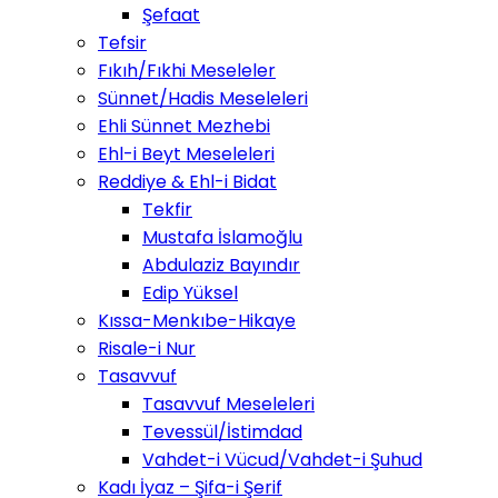
Şefaat
Tefsir
Fıkıh/Fıkhi Meseleler
Sünnet/Hadis Meseleleri
Ehli Sünnet Mezhebi
Ehl-i Beyt Meseleleri
Reddiye & Ehl-i Bidat
Tekfir
Mustafa İslamoğlu
Abdulaziz Bayındır
Edip Yüksel
Kıssa-Menkıbe-Hikaye
Risale-i Nur
Tasavvuf
Tasavvuf Meseleleri
Tevessül/İstimdad
Vahdet-i Vücud/Vahdet-i Şuhud
Kadı İyaz – Şifa-i Şerif